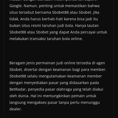
Google. Namun, penting untuk memastikan bahwa
situs tersebut bernama Sbobet88 atau Sbobet. Jika
tidak, Anda harus berhati-hati karena bisa jadi itu
bukan situs resmi taruhan judi bola. Hanya tautan
Sbobet88 atau Sbobet yang dapat Anda percayai untuk
melakukan transaksi taruhan bola online.
Beragam jenis permainan judi online tersedia di agen
Sbobet, disertai dengan keamanan bagi para member.
Sbobet88 selalu mengutamakan keamanan member
dengan menyediakan pasar yang didasarkan pada
BetRadar, penyedia pasar olahraga yang telah diakui
oleh dunia. Hal ini memungkinkan pemain untuk
langsung mengakses pasar tanpa perlu menunggu
dealer.