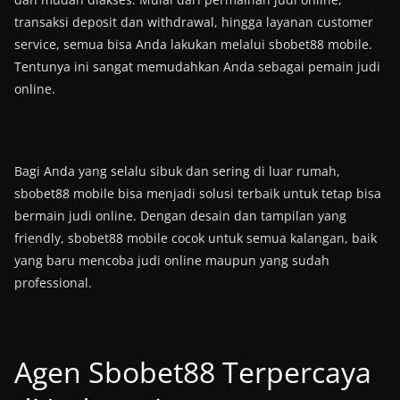
transaksi deposit dan withdrawal, hingga layanan customer
service, semua bisa Anda lakukan melalui sbobet88 mobile.
Tentunya ini sangat memudahkan Anda sebagai pemain judi
online.
Bagi Anda yang selalu sibuk dan sering di luar rumah,
sbobet88 mobile bisa menjadi solusi terbaik untuk tetap bisa
bermain judi online. Dengan desain dan tampilan yang
friendly, sbobet88 mobile cocok untuk semua kalangan, baik
yang baru mencoba judi online maupun yang sudah
professional.
Agen Sbobet88 Terpercaya