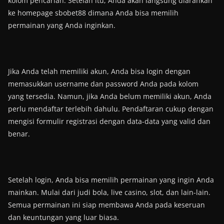
kolom pencarian. Setelah itu, Anda akan langsung diarahkan
ke homepage sbobet88 dimana Anda bisa memilih
permainan yang Anda inginkan.
Jika Anda telah memiliki akun, Anda bisa login dengan
memasukkan username dan password Anda pada kolom
yang tersedia. Namun, jika Anda belum memiliki akun, Anda
perlu mendaftar terlebih dahulu. Pendaftaran cukup dengan
mengisi formulir registrasi dengan data-data yang valid dan
benar.
Setelah login, Anda bisa memilih permainan yang ingin Anda
mainkan. Mulai dari judi bola, live casino, slot, dan lain-lain.
Semua permainan ini siap membawa Anda pada keseruan
dan keuntungan yang luar biasa.