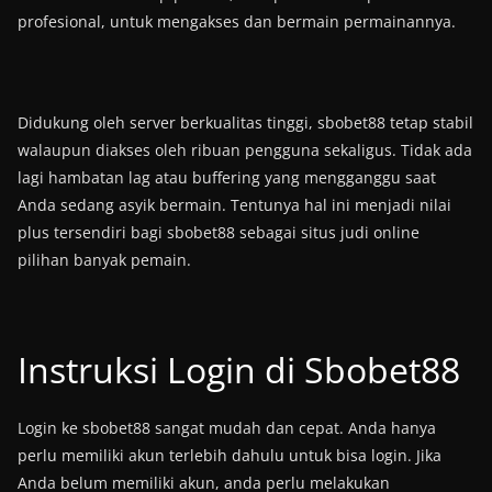
profesional, untuk mengakses dan bermain permainannya.
Didukung oleh server berkualitas tinggi, sbobet88 tetap stabil
walaupun diakses oleh ribuan pengguna sekaligus. Tidak ada
lagi hambatan lag atau buffering yang mengganggu saat
Anda sedang asyik bermain. Tentunya hal ini menjadi nilai
plus tersendiri bagi sbobet88 sebagai situs judi online
pilihan banyak pemain.
Instruksi Login di Sbobet88
Login ke sbobet88 sangat mudah dan cepat. Anda hanya
perlu memiliki akun terlebih dahulu untuk bisa login. Jika
Anda belum memiliki akun, anda perlu melakukan