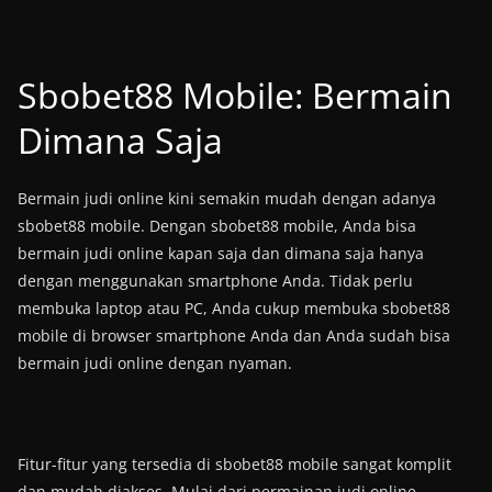
Sbobet88 Mobile: Bermain
Dimana Saja
Bermain judi online kini semakin mudah dengan adanya
sbobet88 mobile. Dengan sbobet88 mobile, Anda bisa
bermain judi online kapan saja dan dimana saja hanya
dengan menggunakan smartphone Anda. Tidak perlu
membuka laptop atau PC, Anda cukup membuka sbobet88
mobile di browser smartphone Anda dan Anda sudah bisa
bermain judi online dengan nyaman.
Fitur-fitur yang tersedia di sbobet88 mobile sangat komplit
dan mudah diakses. Mulai dari permainan judi online,