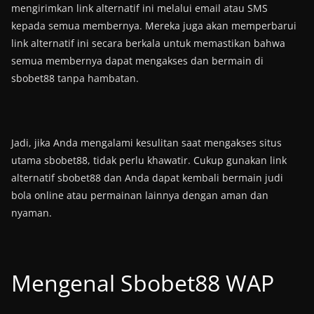
mengirimkan link alternatif ini melalui email atau SMS
kepada semua membernya. Mereka juga akan memperbarui
link alternatif ini secara berkala untuk memastikan bahwa
semua membernya dapat mengakses dan bermain di
sbobet88 tanpa hambatan.
Jadi, jika Anda mengalami kesulitan saat mengakses situs
utama sbobet88, tidak perlu khawatir. Cukup gunakan link
alternatif sbobet88 dan Anda dapat kembali bermain judi
bola online atau permainan lainnya dengan aman dan
nyaman.
Mengenal Sbobet88 WAP