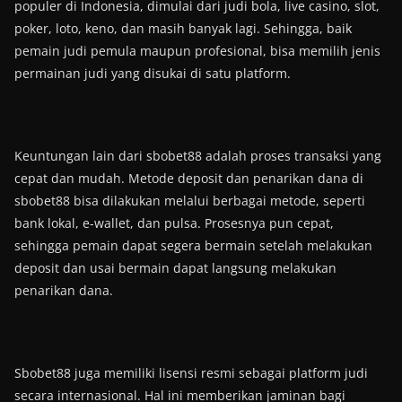
populer di Indonesia, dimulai dari judi bola, live casino, slot,
poker, loto, keno, dan masih banyak lagi. Sehingga, baik
pemain judi pemula maupun profesional, bisa memilih jenis
permainan judi yang disukai di satu platform.
Keuntungan lain dari sbobet88 adalah proses transaksi yang
cepat dan mudah. Metode deposit dan penarikan dana di
sbobet88 bisa dilakukan melalui berbagai metode, seperti
bank lokal, e-wallet, dan pulsa. Prosesnya pun cepat,
sehingga pemain dapat segera bermain setelah melakukan
deposit dan usai bermain dapat langsung melakukan
penarikan dana.
Sbobet88 juga memiliki lisensi resmi sebagai platform judi
secara internasional. Hal ini memberikan jaminan bagi