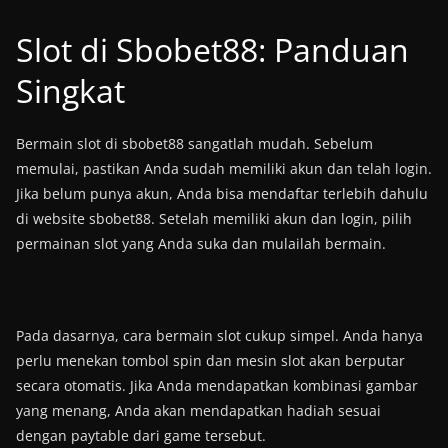
Slot di Sbobet88: Panduan
Singkat
Bermain slot di sbobet88 sangatlah mudah. Sebelum
memulai, pastikan Anda sudah memiliki akun dan telah login.
Jika belum punya akun, Anda bisa mendaftar terlebih dahulu
di website sbobet88. Setelah memiliki akun dan login, pilih
permainan slot yang Anda suka dan mulailah bermain.
Pada dasarnya, cara bermain slot cukup simpel. Anda hanya
perlu menekan tombol spin dan mesin slot akan berputar
secara otomatis. Jika Anda mendapatkan kombinasi gambar
yang menang, Anda akan mendapatkan hadiah sesuai
dengan paytable dari game tersebut.