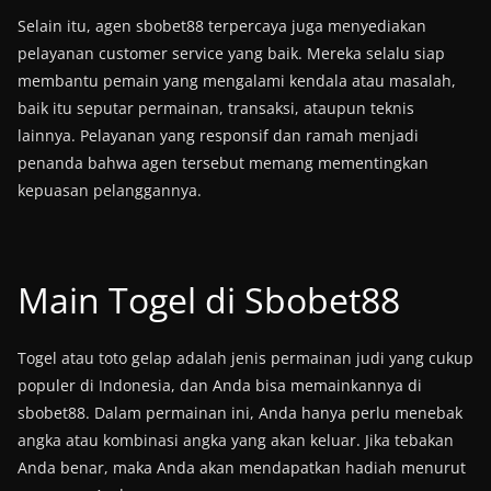
Selain itu, agen sbobet88 terpercaya juga menyediakan
pelayanan customer service yang baik. Mereka selalu siap
membantu pemain yang mengalami kendala atau masalah,
baik itu seputar permainan, transaksi, ataupun teknis
lainnya. Pelayanan yang responsif dan ramah menjadi
penanda bahwa agen tersebut memang mementingkan
kepuasan pelanggannya.
Main Togel di Sbobet88
Togel atau toto gelap adalah jenis permainan judi yang cukup
populer di Indonesia, dan Anda bisa memainkannya di
sbobet88. Dalam permainan ini, Anda hanya perlu menebak
angka atau kombinasi angka yang akan keluar. Jika tebakan
Anda benar, maka Anda akan mendapatkan hadiah menurut