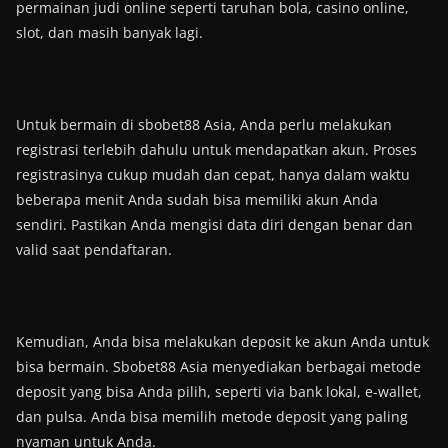
permainan judi online seperti taruhan bola, casino online,
slot, dan masih banyak lagi.
Untuk bermain di sbobet88 Asia, Anda perlu melakukan
registrasi terlebih dahulu untuk mendapatkan akun. Proses
registrasinya cukup mudah dan cepat, hanya dalam waktu
beberapa menit Anda sudah bisa memiliki akun Anda
sendiri. Pastikan Anda mengisi data diri dengan benar dan
valid saat pendaftaran.
Kemudian, Anda bisa melakukan deposit ke akun Anda untuk
bisa bermain. Sbobet88 Asia menyediakan berbagai metode
deposit yang bisa Anda pilih, seperti via bank lokal, e-wallet,
dan pulsa. Anda bisa memilih metode deposit yang paling
nyaman untuk Anda.