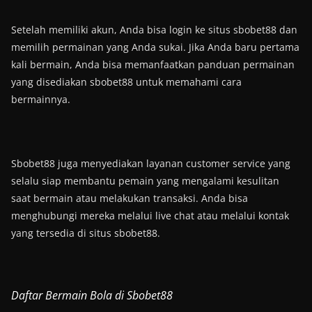
Setelah memiliki akun, Anda bisa login ke situs sbobet88 dan
memilih permainan yang Anda sukai. Jika Anda baru pertama
kali bermain, Anda bisa memanfaatkan panduan permainan
yang disediakan sbobet88 untuk memahami cara
bermainnya.
Sbobet88 juga menyediakan layanan customer service yang
selalu siap membantu pemain yang mengalami kesulitan
saat bermain atau melakukan transaksi. Anda bisa
menghubungi mereka melalui live chat atau melalui kontak
yang tersedia di situs sbobet88.
Daftar Bermain Bola di Sbobet88