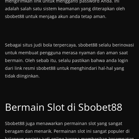
mengirimkan link untuk mengganti password Anda. Ini
adalah salah satu sistem keamanan yang diterapkan oleh
sbobet88 untuk menjaga akun anda tetap aman.
Sebagai situs judi bola terpercaya, sbobet88 selalu berinovasi
untuk membuat pengguna merasa nyaman dan aman saat
bermain. Oleh sebab itu, selalu pastikan bahwa anda login
dari link resmi sbobet88 untuk menghindari hal-hal yang
tidak diinginkan.
Bermain Slot di Sbobet88
Sbobet88 juga menawarkan permainan slot yang sangat
beragam dan menarik. Permainan slot ini sangat populer di
kalangan pecinta judi online karena memberikan kesempatan