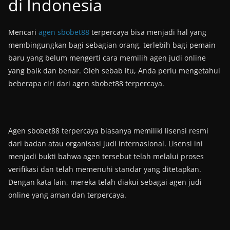
di Indonesia
Mencari
agen sbobet88
terpercaya bisa menjadi hal yang
membingungkan bagi sebagian orang, terlebih bagi pemain
baru yang belum mengerti cara memilih agen judi online
yang baik dan benar. Oleh sebab itu, Anda perlu mengetahui
beberapa ciri dari agen sbobet88 terpercaya.
Agen sbobet88 terpercaya biasanya memiliki lisensi resmi
dari badan atau organisasi judi internasional. Lisensi ini
menjadi bukti bahwa agen tersebut telah melalui proses
verifikasi dan telah memenuhi standar yang ditetapkan.
Dengan kata lain, mereka telah diakui sebagai agen judi
online yang aman dan terpercaya.