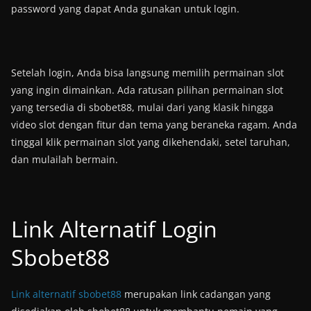
password yang dapat Anda gunakan untuk login.
Setelah login, Anda bisa langsung memilih permainan slot
yang ingin dimainkan. Ada ratusan pilihan permainan slot
yang tersedia di sbobet88, mulai dari yang klasik hingga
video slot dengan fitur dan tema yang beraneka ragam. Anda
tinggal klik permainan slot yang dikehendaki, setel taruhan,
dan mulailah bermain.
Link Alternatif Login
Sbobet88
Link alternatif sbobet88
merupakan link cadangan yang