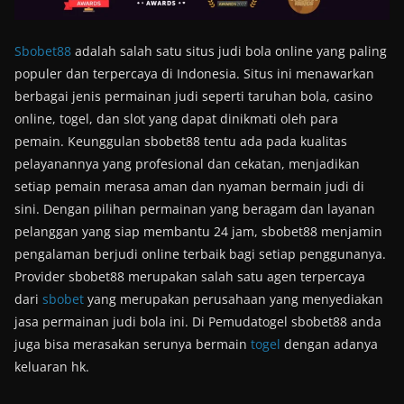
Sbobet88
adalah salah satu situs judi bola online yang paling
populer dan terpercaya di Indonesia. Situs ini menawarkan
berbagai jenis permainan judi seperti taruhan bola, casino
online, togel, dan slot yang dapat dinikmati oleh para
pemain. Keunggulan sbobet88 tentu ada pada kualitas
pelayanannya yang profesional dan cekatan, menjadikan
setiap pemain merasa aman dan nyaman bermain judi di
sini. Dengan pilihan permainan yang beragam dan layanan
pelanggan yang siap membantu 24 jam, sbobet88 menjamin
pengalaman berjudi online terbaik bagi setiap penggunanya.
Provider sbobet88 merupakan salah satu agen terpercaya
dari
sbobet
yang merupakan perusahaan yang menyediakan
jasa permainan judi bola ini. Di Pemudatogel sbobet88 anda
juga bisa merasakan serunya bermain
togel
dengan adanya
keluaran hk.