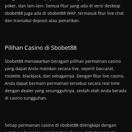
poker, dan lain-lain. Semua fitur yang ada di versi desktop
sbobet88 juga ada di sbobet88 WAP, termasuk fitur live chat
dan transaksi deposit atau penarikan.
Pilihan Casino di Sbobet88
Sbobet88 menawarkan beragam pilihan permainan casino
yang dapat Anda mainkan secara live, seperti baccarat,
roulette, blackjack, dan sebagainya. Dengan fitur live casino,
Anda dapat bermain permainan tersebut secara real time
dengan dealer yang sesungguhnya, seolah-olah Anda berada
di casino sungguhan.
Setiap permainan casino di sbobet88 dilengkapi dengan